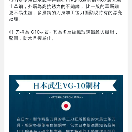
◎刀身使用日本武生特鋼公司VG10為芯鋼的67層大馬
士革鋼，外層為高抗銹力的不鏽鋼， 比一般的單層鋼
更不易生鏽，多層鋼的刀身加工後刀面顯現特有的漂亮
紋理。
◎ 刀柄為 G10材質- 其為多層編織玻璃纖維與樹脂，
堅固，防水且握感佳。