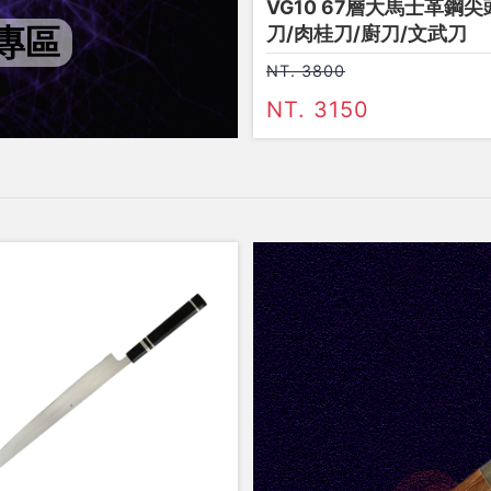
VG10 67層大馬士革鋼尖
專區
刀/肉桂刀/廚刀/文武刀
NT. 3800
NT. 3150