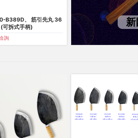
新
0-B389D、 筋引先丸 36
 (可拆式手柄)
洽詢