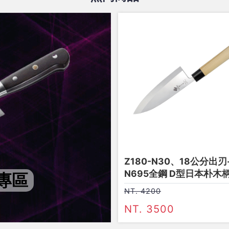
Z180-N30、18公分出刃
N695全鋼 D型日本朴木
專區
NT. 4200
NT. 3500