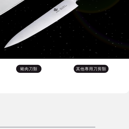
豬肉刀類
其他專用刀剪類