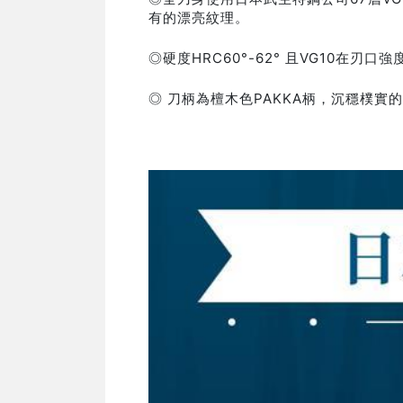
有的漂亮紋理。
◎硬度HRC60°-62° 且VG10在
◎ 刀柄為檀木色PAKKA柄，沉穩樸實