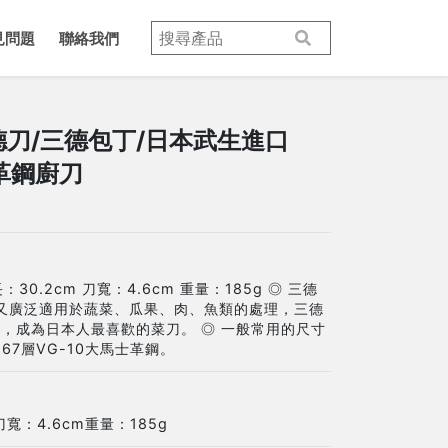
見問題
聯絡我們
三德刀/三德包丁/日本武生進口
士革鋼廚刀
：30.2cm 刀寬：4.6cm 重量：185g ◎ 三德
又廣泛適用於蔬菜、瓜果、肉、魚類的處理，三德
，成為日本人最喜歡的菜刀。 ◎ 一般常用的尺寸
用67層VG-10大馬士革鋼。
刀寬：4.6cm重量：185g