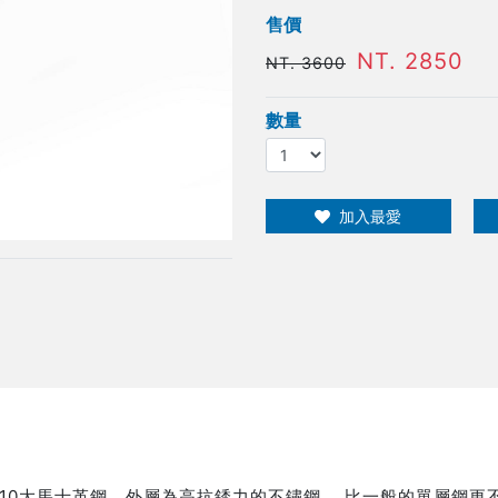
售價
NT. 2850
NT. 3600
數量
加入最愛
G10大馬士革鋼，外層為高抗銹力的不鏽鋼， 比一般的單層鋼