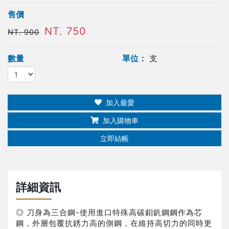
售價
NT. 750
NT. 900
數量
單位：
支
加入最愛
加入購物車
立即結帳
詳細資訊
◎ 刀身為三合鋼-使用進口特殊高碳鉬釩鋼鋼作為芯
鋼，外層包覆抗銹力高的側鋼，在維持高切力的同時更