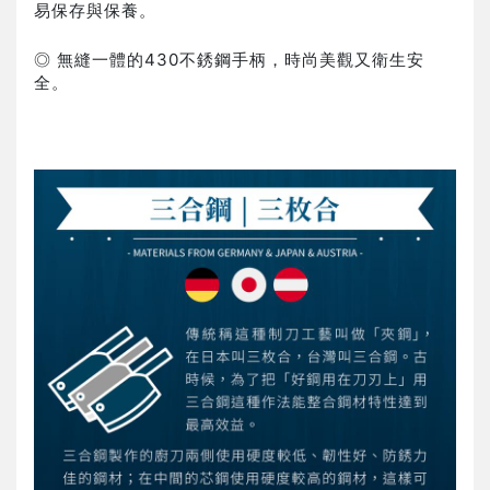
易保存與保養。
◎ 無縫一體的430不銹鋼手柄，時尚美觀又衛生安
全。