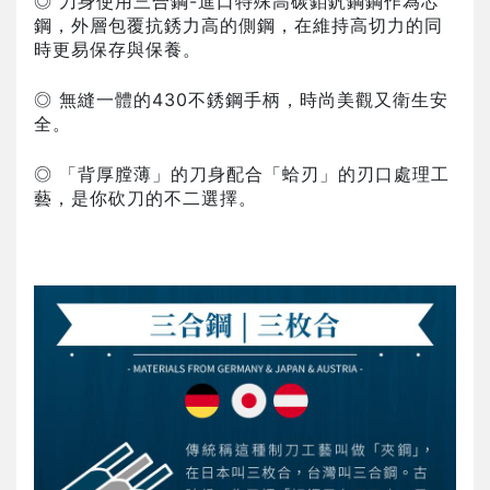
◎ 刀身使用三合鋼-進口特殊高碳鉬釩鋼鋼作為芯
鋼，外層包覆抗銹力高的側鋼，在維持高切力的同
時更易保存與保養。
◎ 無縫一體的430不銹鋼手柄，時尚美觀又衛生安
全。
◎ 「背厚膛薄」的刀身配合「蛤刃」的刃口處理工
藝，是你砍刀的不二選擇。