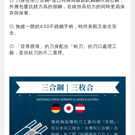
◎ 刀身使用三合鋼-進口特殊高碳鉬釩鋼鋼作為芯鋼，
外層包覆抗銹力高的側鋼，在維持高切力的同時更易保
存與保養。
◎ 無縫一體的430不銹鋼手柄，時尚美觀又衛生安
全。
◎ 「背厚膛薄」的刀身配合「蛤刃」的刃口處理工
藝，是你砍刀的不二選擇。